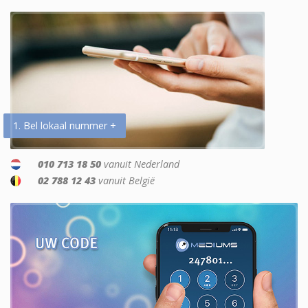
1. Bel lokaal nummer +
010 713 18 50
vanuit Nederland
02 788 12 43
vanuit België