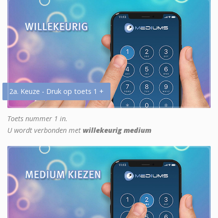
2a. Keuze - Druk op toets 1 +
Toets nummer 1 in.
U wordt verbonden met
willekeurig medium