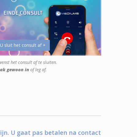
 U sluit het consult af +
enst het consult af te sluiten.
ak gewoon in
of leg af.
ijn. U gaat pas betalen na contact