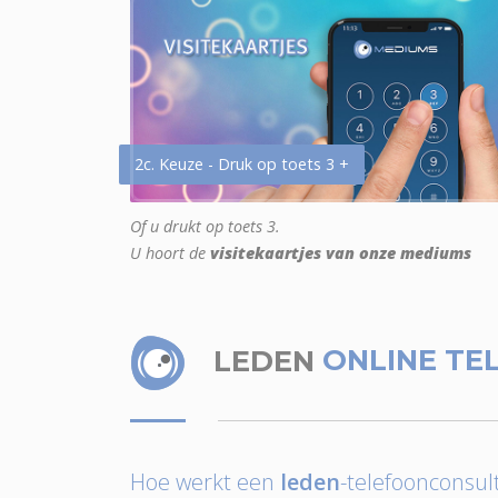
2c. Keuze - Druk op toets 3 +
Of u drukt op toets 3.
U hoort de
visitekaartjes van onze mediums
LEDEN
ONLINE TE
Hoe werkt een
leden
-telefoonconsult