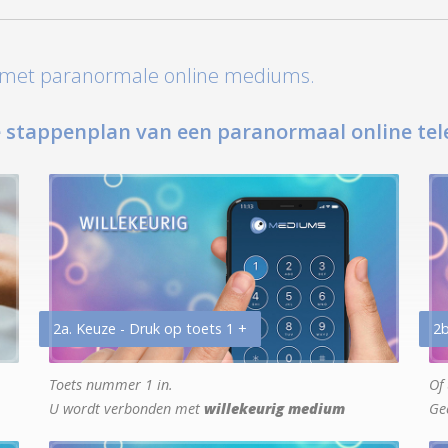
t met paranormale online mediums.
 stappenplan van een paranormaal online tel
2a. Keuze - Druk op toets 1 +
2b
Toets nummer 1 in.
Of 
U wordt verbonden met
willekeurig medium
Ge