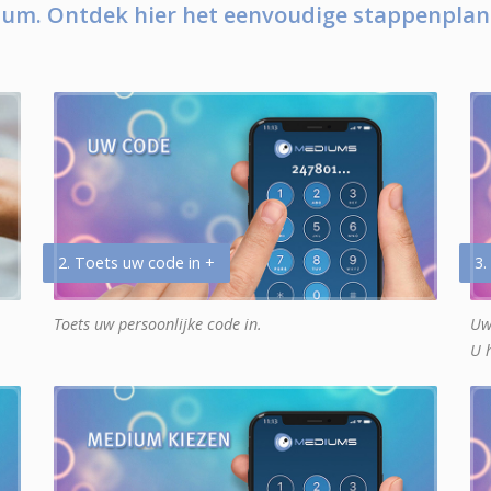
um. Ontdek hier het eenvoudige stappenplan
2. Toets uw code in +
3.
Toets uw persoonlijke code in.
Uw
U 