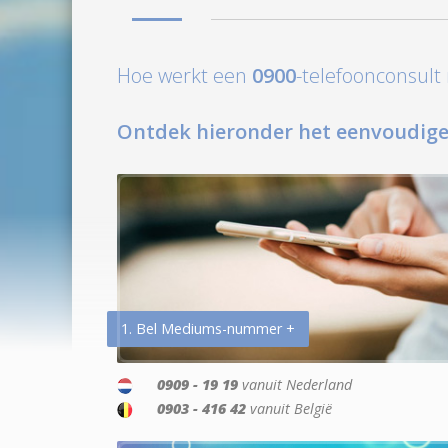
Hoe werkt een
0900
-telefoonconsul
Ontdek hieronder het eenvoudige
1. Bel Mediums-nummer +
0909 - 19 19
vanuit Nederland
0903 - 416 42
vanuit België