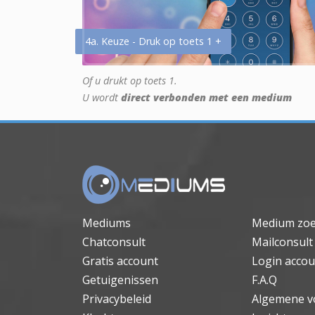
4a. Keuze - Druk op toets 1 +
Of u drukt op toets 1.
U wordt
direct verbonden met een medium
Mediums
Medium zo
Chatconsult
Mailconsult
Gratis account
Login accou
Getuigenissen
F.A.Q
Privacybeleid
Algemene v