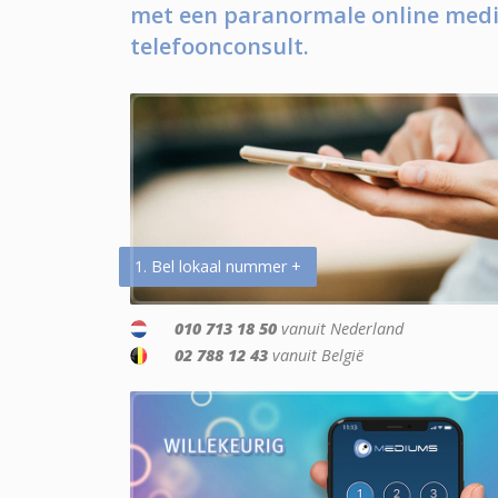
met een paranormale online medi
telefoonconsult.
1. Bel lokaal nummer +
010 713 18 50
vanuit Nederland
02 788 12 43
vanuit België