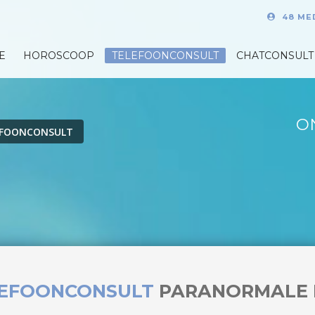
48 ME
E
HOROSCOOP
TELEFOONCONSULT
CHATCONSULT
O
EFOONCONSULT
LEFOONCONSULT
PARANORMALE 