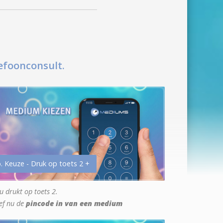
efoonconsult.
. Keuze - Druk op toets 2 +
u drukt op toets 2.
ef nu de
pincode in van een medium