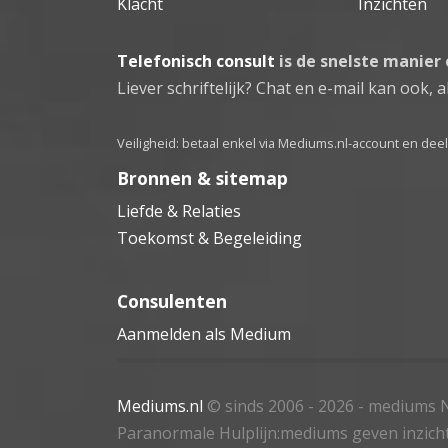
Klacht
Inzichten
Telefonisch consult
is de snelste manier
Liever schriftelijk? Chat en e-mail kan ook, al
Veiligheid: betaal enkel via Mediums.nl-account en de
Bronnen & sitemap
Liefde & Relaties
Toekomst & Begeleiding
Consulenten
Aanmelden als Medium
Mediums.nl
© sinds 2006 - 2026
- mediums N
Paranormale Hulplijn:mediums geven inzich