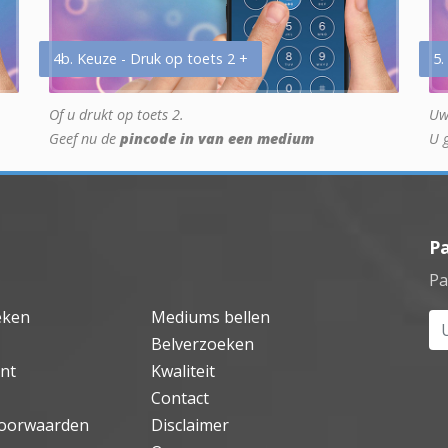
4b. Keuze - Druk op toets 2 +
5.
Of u drukt op toets 2.
Uw
Geef nu de
pincode in van een medium
U 
P
Pa
eken
Mediums bellen
Uw
Belverzoeken
nt
Kwaliteit
Contact
oorwaarden
Disclaimer