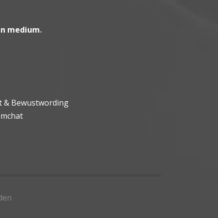
en medium
.
ht & Bewustwording
umchat
den