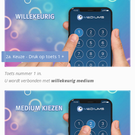
2a. Keuze - Druk op toets 1 +
Toets nummer 1 in.
U wordt verbonden met
willekeurig medium