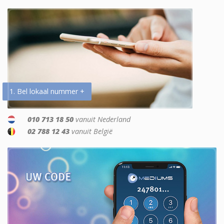
1. Bel lokaal nummer +
010 713 18 50
vanuit Nederland
02 788 12 43
vanuit België